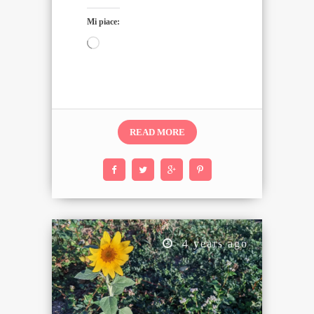
Mi piace:
Caricamento
in
corso…
READ MORE
4 years ago