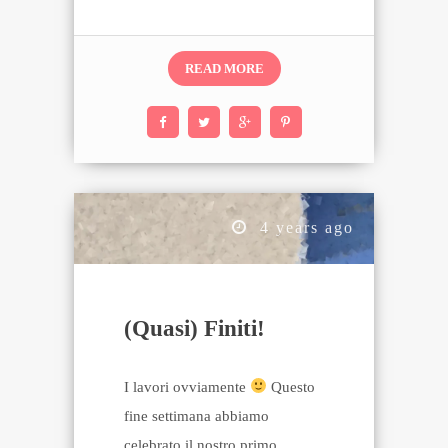
corso…
READ MORE
4 years ago
(Quasi) Finiti!
I lavori ovviamente
Questo
fine settimana abbiamo
celebrato il nostro primo