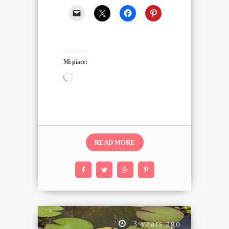
Mi piace:
Caricamento
in
corso…
READ MORE
3 years ago