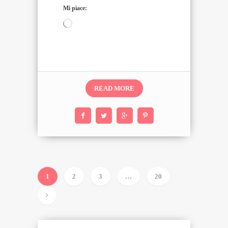
Mi piace:
Caricamento
in
corso…
READ MORE
1
2
3
…
20