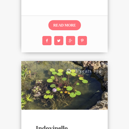
corso…
READ MORE
3 years ago
Indovinello