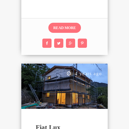
in
corso…
READ MORE
4 years ago
Fiat Lux