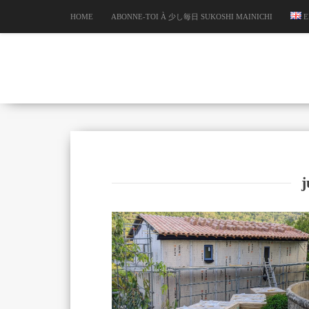
HOME
ABONNE-TOI À 少し毎日 SUKOSHI MAINICHI
E
j