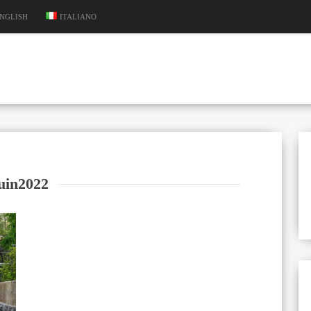
NGLISH
ITALIANO
uin2022