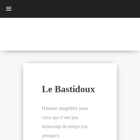
Le Bastidoux
Histoire simplifiée pour
ceux qui n’ont pas
beaucoup de temps (ou
presque).