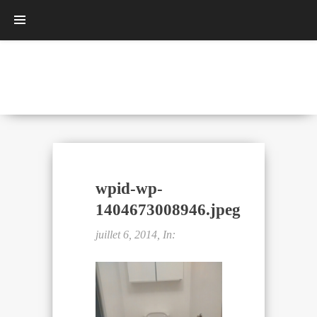
wpid-wp-
1404673008946.jpeg
juillet 6, 2014, In: