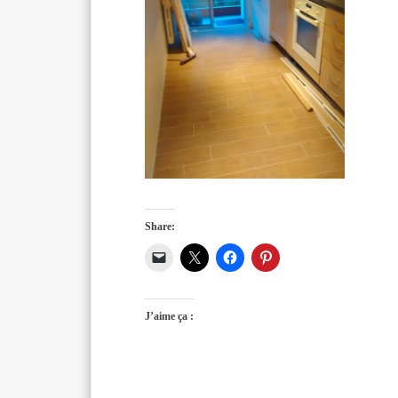
Share:
J’aime ça :