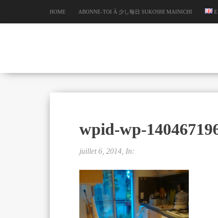
HOME
ABONNE-TOI À 少し毎日 SUKOSHI MAINICHI
E
wpid-wp-140467196
juillet 6, 2014, In: