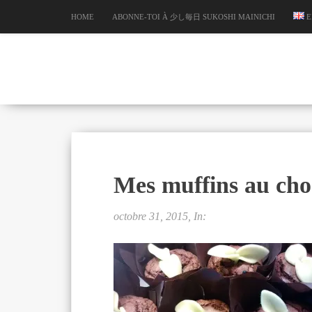
HOME
ABONNE-TOI À 少し毎日 SUKOSHI MAINICHI
E
Mes muffins au cho
octobre 31, 2015, In: