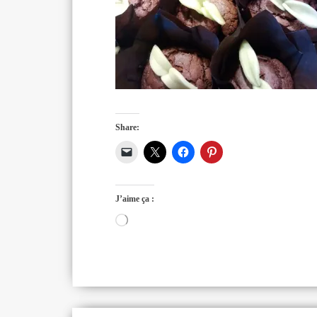
Share:
J’aime ça :
Chargement…