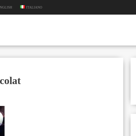
NGLISH
ITALIANO
colat