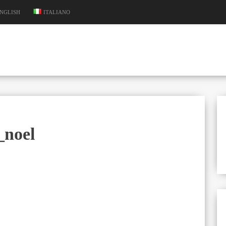
NGLISH
ITALIANO
_noel