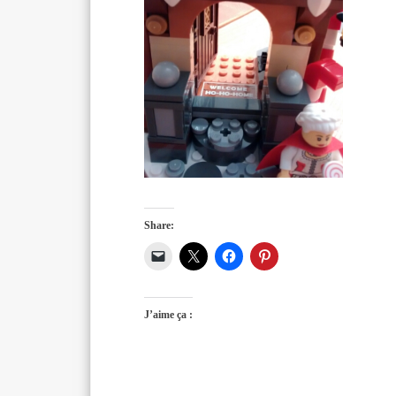
Share:
J’aime ça :