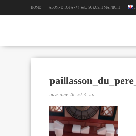
HOME
ABONNE-TOI À 少し毎日 SUKOSHI MAINICHI
E
paillasson_du_pere
novembre 28, 2014, In: