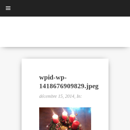
wpid-wp-
1418676909829.jpeg
décembre 15, 2014, In: