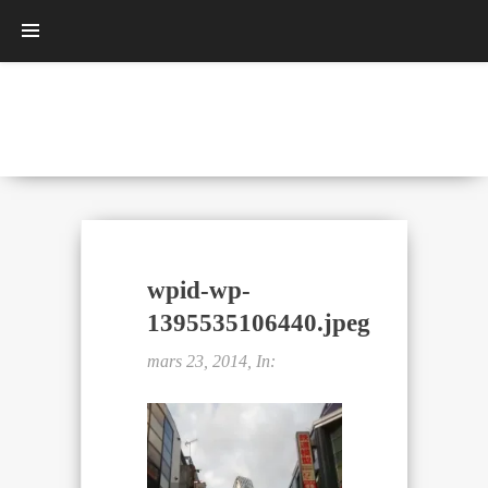
wpid-wp-
1395535106440.jpeg
mars 23, 2014, In: