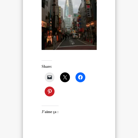
Share:
J’aime ça :