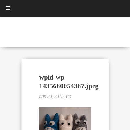
wpid-wp-
1435680054387.jpeg
juin 30, 2015, In: