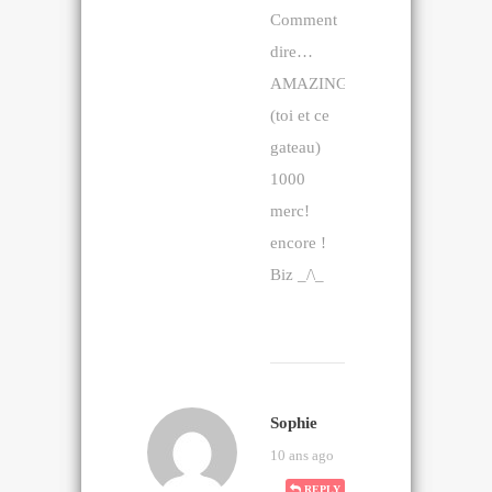
Comment
dire…
AMAZING!!!
(toi et ce
gateau)
1000
merc!
encore !
Biz _/\_
Sophie
10 ans ago
REPLY