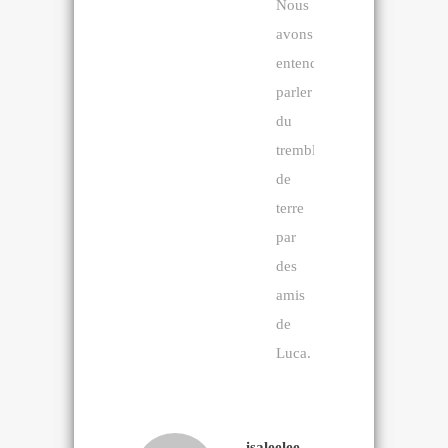
Nous
avons
entendu
parler
du
tremblement
de
terre
par
des
amis
de
Luca.
isaleelee