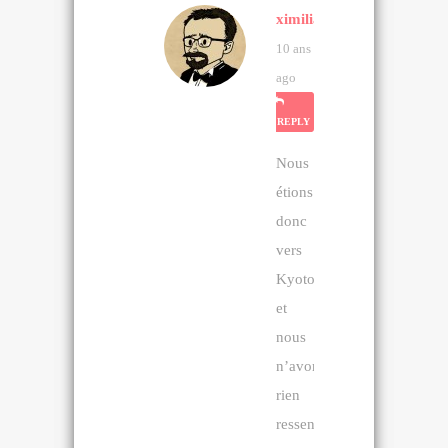
ximilian
10 ans
ago
REPLY
Nous
étions
donc
vers
Kyoto
et
nous
n’avons
rien
ressenti.