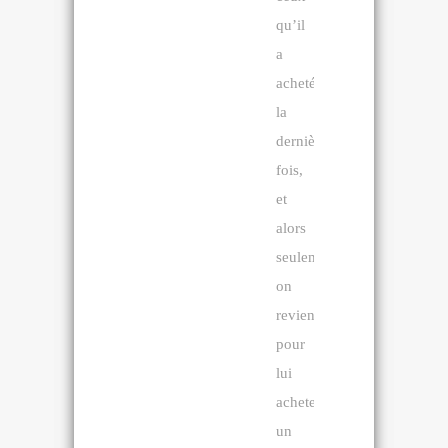
qu’il
a
acheté
la
dernière
fois,
et
alors
seulement
on
reviendra
pour
lui
acheter
un