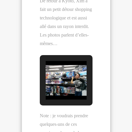
De retour à Kyoto, Xim a
fait un petit détour shopping
technologique et est aussi
allé dans un rayon interdit.
Les photos parlent d’elles-
mêmes…
Note : je voudrais prendre
quelques-uns de ces