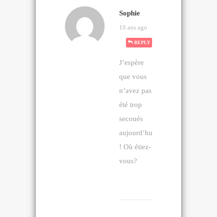
Sophie
10 ans ago
REPLY
J’espère
que vous
n’avez pas
été trop
secoués
aujourd’hui
! Où étiez-
vous?