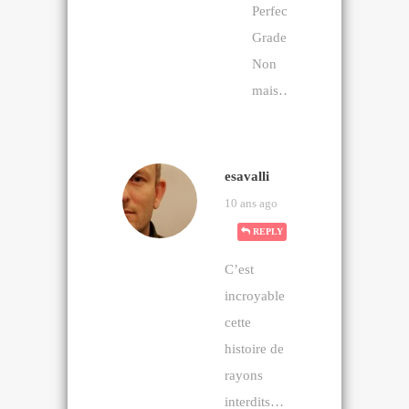
Perfect
Grade.
Non
mais…
esavalli
10 ans ago
REPLY
C’est
incroyable
cette
histoire de
rayons
interdits…