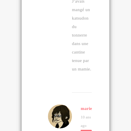
J’avais
mangé un
katsudon
du
tonnerre
dans une
cantine
tenue par
un mamie.
marie
10 ans
ago