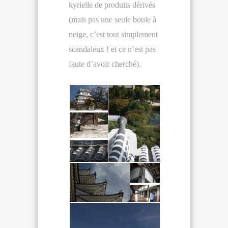
kyrielle de produits dérivés
(mais pas une seule boule à
neige, c’est tout simplement
scandaleux ! et ce n’est pas
faute d’avoir cherché).