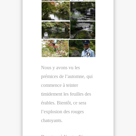
Nous y avons vu les
prémices de l’automne, qui
commence à teinter
timidement les feuilles des
érables. Bientôt, ce sera
l’explosion des rouges
chatoyants.