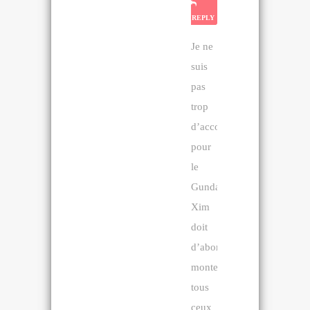
REPLY
Je ne
suis
pas
trop
d’accord,
pour
le
Gundam.
Xim
doit
d’abord
monter
tous
ceux