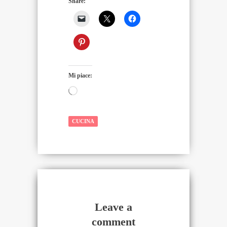
Share:
Mi piace:
Caricamento
in
corso…
CUCINA
Leave a
comment