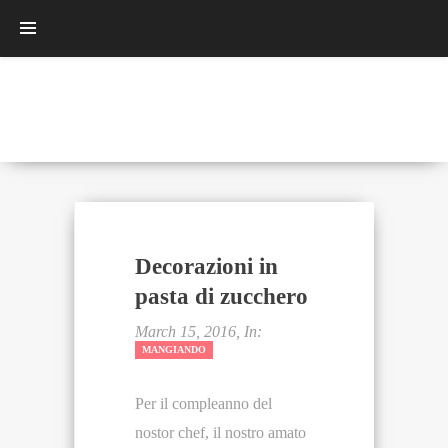
Decorazioni in
pasta di zucchero
March 15, 2016, In:
MANGIANDO
Per il compleanno del
nostor chef, il nostro amato