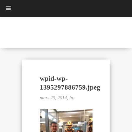
wpid-wp-
1395297886759.jpeg
mars 20, 2014, In: