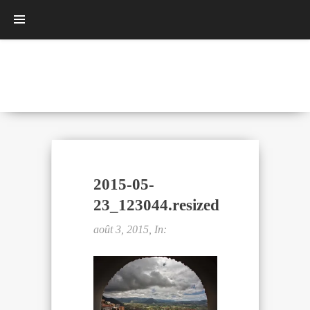
2015-05-
23_123044.resized
août 3, 2015, In: