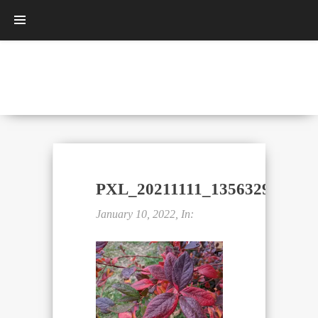
PXL_20211111_135632963.MP
January 10, 2022, In: