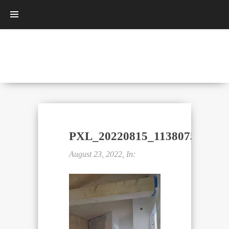
PXL_20220815_113807569.resi
August 23, 2022, In: