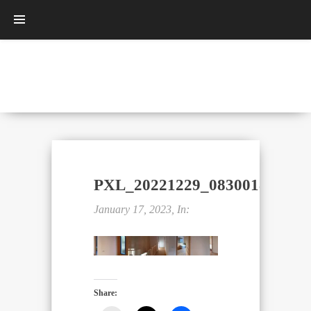
PXL_20221229_083001897.
January 17, 2023, In:
Share: