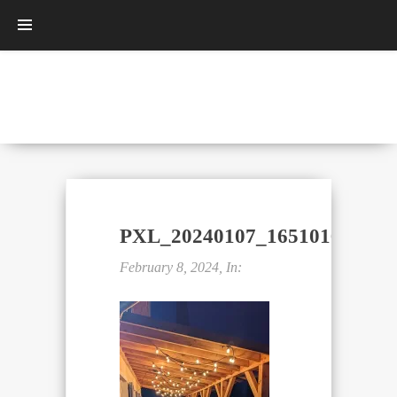
PXL_20240107_165101667.NIG
February 8, 2024, In: