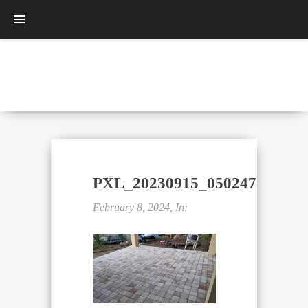
PXL_20230915_050247183.res
February 8, 2024, In: