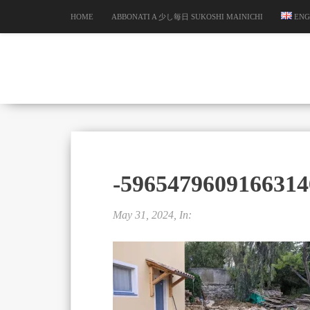
HOME
ABBONATI A 少し毎日 SUKOSHI MAINICHI
ENG
-5965479609166314
May 31, 2024, In: