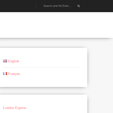
English
Français
London Express