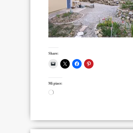
Share:
Mi piace:
Caricamento
in
corso…