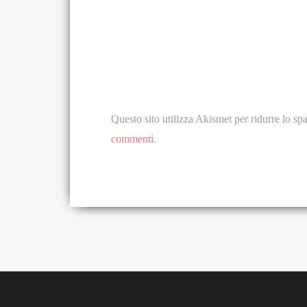
Questo sito utilizza Akismet per ridurre lo s
commenti
.