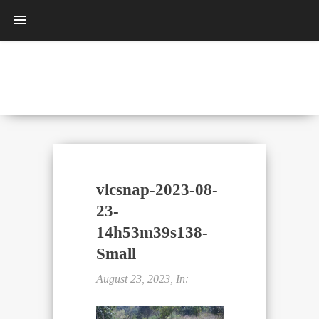
vlcsnap-2023-08-
23-
14h53m39s138-
Small
August 23, 2023, In: