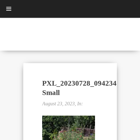
PXL_20230728_094234852-
Small
August 23, 2023, In: