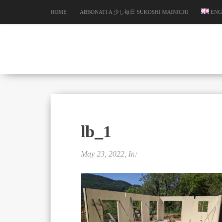
HOME
ABBONATI A 少し毎日 SUKOSHI MAINICHI
ENG
lb_1
May 23, 2022, In: