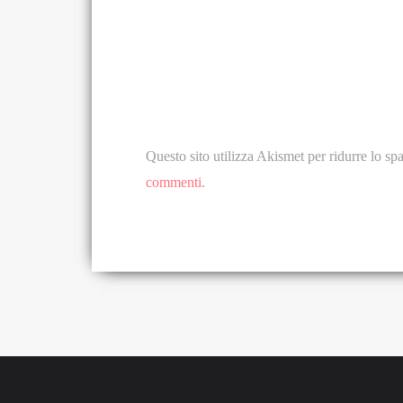
Questo sito utilizza Akismet per ridurre lo s
commenti
.