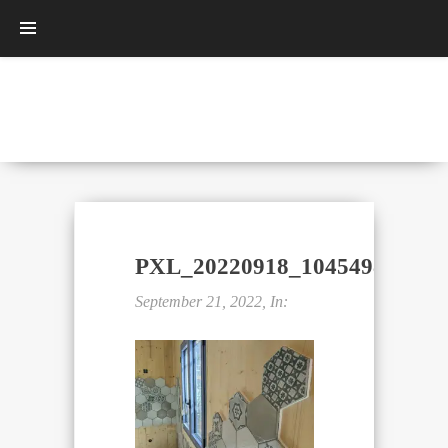
PXL_20220918_104549829.NIG
September 21, 2022, In: