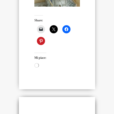
Share:
Mi piace:
Caricamento
in
corso…