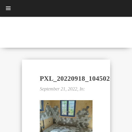
PXL_20220918_104502668.NIG
September 21, 2022, In: