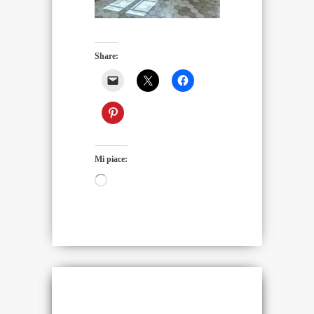
Share:
Mi piace:
Caricamento
in
corso…