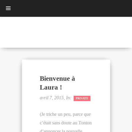
Bienvenue à
Laura !
avril 7, 2015, In:
PRIVATE
(Je triche un peu, parce que
c’était sans doute au Tonton
d’annoncer la nouvelle,