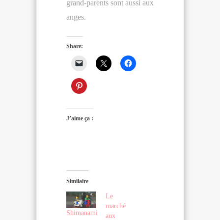
grand-parents sont aussi aux
anges.
Share:
J’aime ça :
Similaire
Le
marché
Shimanami
aux