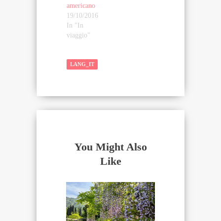
americano
19/10/2016
In "In
viaggio"
LANG_IT
You Might Also
Like