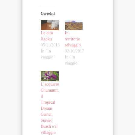
corso…
Correlati
Le otto
In
Jigoku
territorio
05/11/2016
selvaggio
In "In
02/10/2017
viaggio"
In "In
viaggio"
L’acquario
Churaumi,
il
Tropical
Dream
Center,
Sunset
Beach e il
villaggio