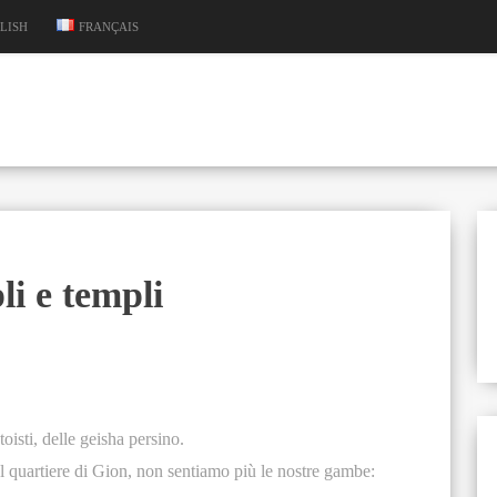
LISH
FRANÇAIS
li e templi
toisti, delle geisha persino.
quartiere di Gion, non sentiamo più le nostre gambe: