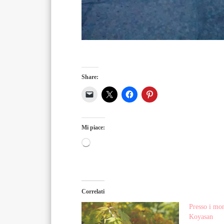
Share:
Mi piace:
Caricamento
in
corso…
Correlati
Presso i mon
Koyasan