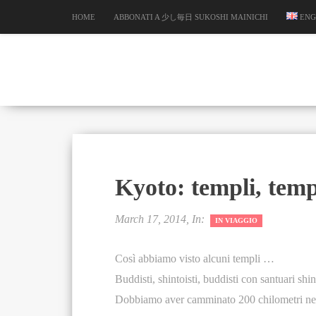
HOME
ABBONATI A 少し毎日 SUKOSHI MAINICHI
ENG
Kyoto: templi, temp
March 17, 2014, In:
IN VIAGGIO
Così abbiamo visto alcuni templi …
Buddisti, shintoisti, buddisti con santuari shin
Dobbiamo aver camminato 200 chilometri nel 