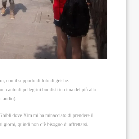
r, con il supporto di foto di geishe.
un canto di pellegrini buddisti in cima del più alto
a audio).
hibli dove Xim mi ha minacciato di prendere il
giorni, quindi non c’è bisogno di affrettarsi.