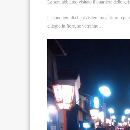
La sera abbiamo visitato il quartiere delle gei
Ci sono templi che rivisiteremo al ritorno per
ciliegio in fiore, se verranno…