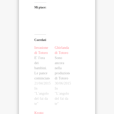
Mi piace:
Correlati
Invasione
Ghirlanda
di Totoro
di Totoro
E' l'ora
Sono
dei
ancora
bambini.
nella
Le pance
produzione
cominciano
di Totoro
a
21/04/2015
all'uncinetto,
30/06/2015
gonfiarsi
In
ma questa
In
anticipando
"L'angolo
volta in
"L'angolo
l'arrivo di
del fai da
versione
del fai da
belle
te"
ridotta,
te"
bimbe e
per fare
Kyoto:
bei bimbi.
una