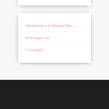
Shirakawa-go e il Takayama Jinya
Prima tappa: cibo
E il presepe?