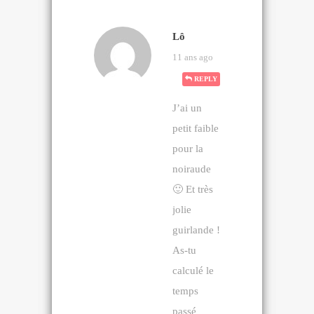
Lô
11 ans ago
REPLY
J’ai un
petit faible
pour la
noiraude
🙂 Et très
jolie
guirlande !
As-tu
calculé le
temps
passé