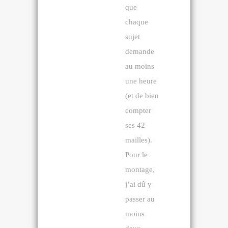
que
chaque
sujet
demande
au moins
une heure
(et de bien
compter
ses 42
mailles).
Pour le
montage,
j’ai dû y
passer au
moins