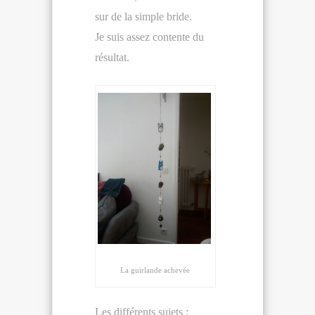
sur de la simple bride.
Je suis assez contente du
résultat.
La guirlande achevée
Les différents sujets :