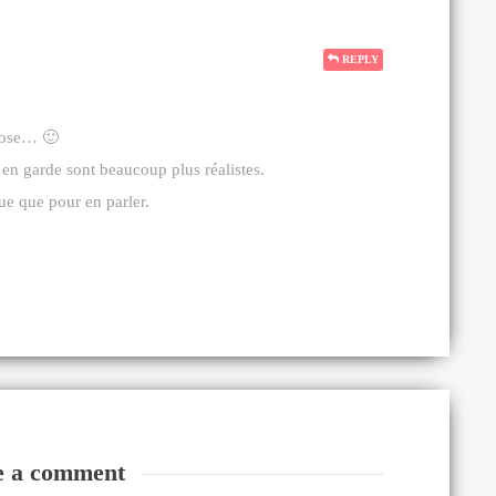
REPLY
 rose… 🙂
e en garde sont beaucoup plus réalistes.
ue que pour en parler.
e a comment