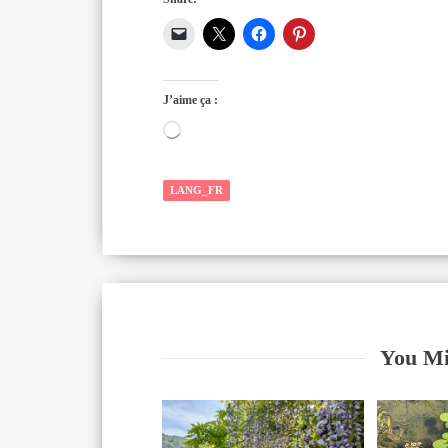
J’aime ça :
Chargement…
LANG_FR
You Mi