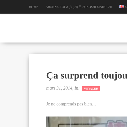
HOME
ABONNE-TOI À 少し毎日 SUKOSHI MAINICHI
E
Ça surprend toujou
mars 31, 2014, In:
VOYAGER
Je ne comprends pas bien…