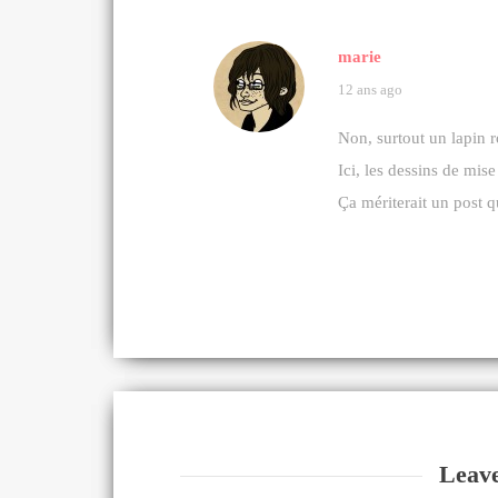
marie
12 ans ago
Non, surtout un lapin
Ici, les dessins de mis
Ça mériterait un post q
Leav