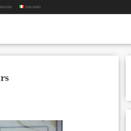
NGLISH
ITALIANO
rs