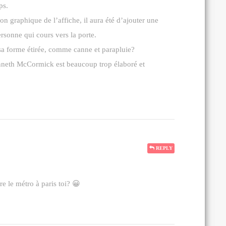
ps.
on graphique de l’affiche, il aura été d’ajouter une
rsonne qui cours vers la porte.
sa forme étirée, comme canne et parapluie?
nneth McCormick est beaucoup trop élaboré et
REPLY
re le métro à paris toi? 😀