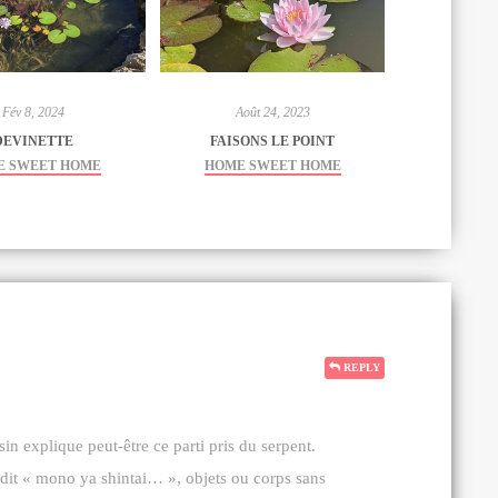
Fév 8, 2024
Août 24, 2023
DEVINETTE
FAISONS LE POINT
E SWEET HOME
HOME SWEET HOME
REPLY
n explique peut-être ce parti pris du serpent.
dit « mono ya shintai… », objets ou corps sans