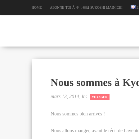
HOME
ABONNE-TOI À 少し毎日 SUKOSHI MAINICHI
E
Nous sommes à Ky
mars 13, 2014, In:
VOYAGER
Nous sommes bien arrivés !
Nous allons manger, avant le récit de l’aventu