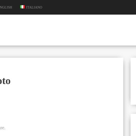
NGLISH
ITALIANO
oto
re.