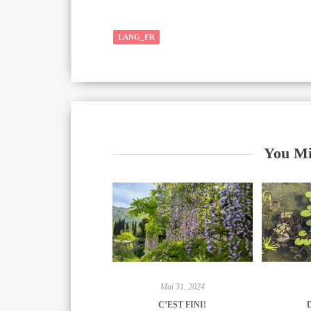
sur le sol japonais nous avons
nous amèner
logiquement récupéré…
redécouvrir )
beauté…
LANG_FR
You Mi
Mai 31, 2024
C’EST FINI!