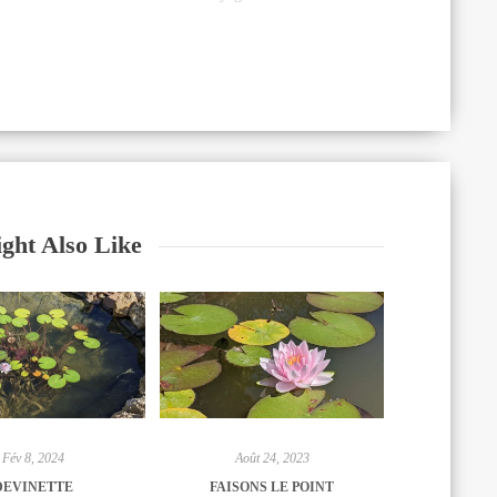
a à découvrir (ou
 la culture, la
ght Also Like
Fév 8, 2024
Août 24, 2023
DEVINETTE
FAISONS LE POINT